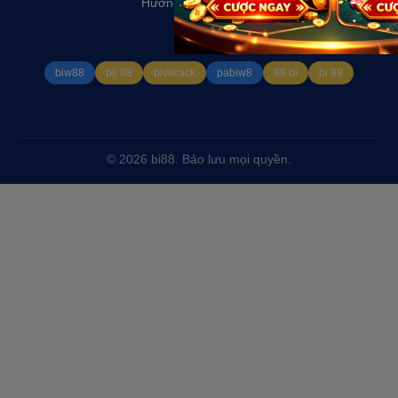
Hướng Dẫn Rút Tiền
biw88
bij 88
biviwack
pabiw8
88 bi
bi 88
©
2026
bi88. Bảo lưu mọi quyền.