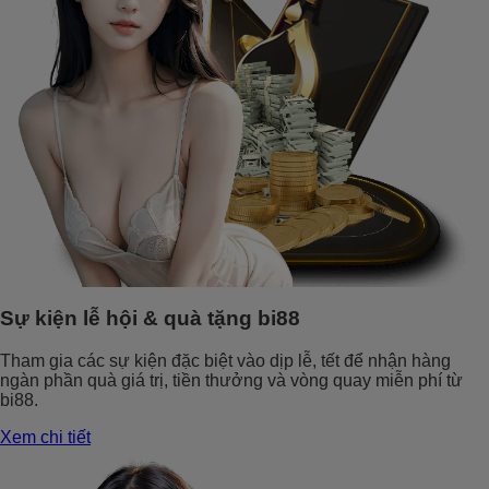
Sự kiện lễ hội & quà tặng bi88
Tham gia các sự kiện đặc biệt vào dịp lễ, tết để nhận hàng
ngàn phần quà giá trị, tiền thưởng và vòng quay miễn phí từ
bi88.
Xem chi tiết