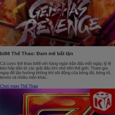
bi88 Thể Thao: Đam mê bất tận
Cá cược thể thao bi88 với hàng ngàn trận đấu mỗi ngày, tỷ lệ
kèo hấp dẫn từ các giải đấu lớn nhỏ trên thế giới. Tham gia
ngay để tận hưởng không khí sôi động của bóng đá, bóng rổ,
tennis và nhiều môn khác.
Chơi ngay Thể Thao