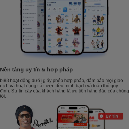
Nền tảng uy tín & hợp pháp
bi88 hoạt động dưới giấy phép hợp pháp, đảm bảo mọi giao
dịch và hoạt động cá cược đều minh bạch và tuân thủ quy
định. Sự tin cậy của khách hàng là ưu tiên hàng đầu của chúng
tôi.