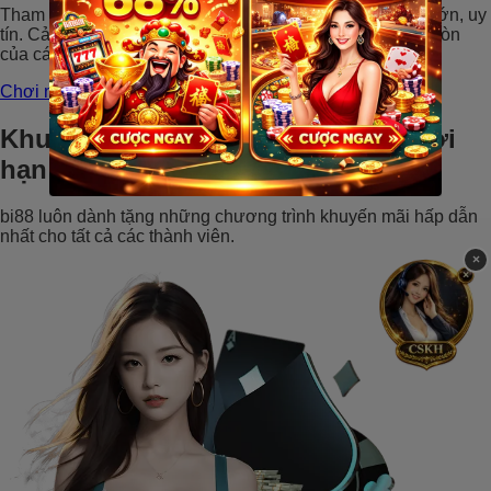
Tham gia các trận đá gà bi88 trực tiếp từ các trường gà lớn, uy
tín. Cảm nhận sự kịch tính và hồi hộp trong từng pha ra đòn
của các chiến kê. Đặt cược và giành chiến thắng lớn.
Chơi ngay Đá Gà
Khuyến mãi bi88: Ưu đãi không giới
hạn
bi88 luôn dành tặng những chương trình khuyến mãi hấp dẫn
nhất cho tất cả các thành viên.
×