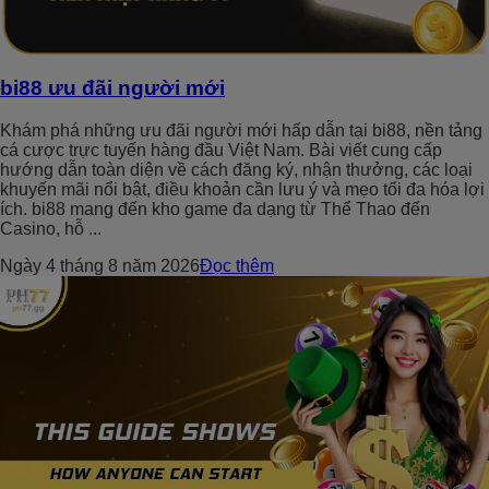
bi88 ưu đãi người mới
Khám phá những ưu đãi người mới hấp dẫn tại bi88, nền tảng
cá cược trực tuyến hàng đầu Việt Nam. Bài viết cung cấp
hướng dẫn toàn diện về cách đăng ký, nhận thưởng, các loại
khuyến mãi nổi bật, điều khoản cần lưu ý và mẹo tối đa hóa lợi
ích. bi88 mang đến kho game đa dạng từ Thể Thao đến
Casino, hỗ ...
Ngày 4 tháng 8 năm 2026
Đọc thêm