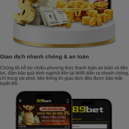
Giao dịch nhanh chóng & an toàn
Chúng tôi hỗ trợ nhiều phương thức thanh toán an toàn và tiện
lợi, đảm bảo quá trình nạp/rút tiền tại bi88 diễn ra nhanh chóng,
chỉ trong vài phút. Mọi thông tin giao dịch đều được bảo mật
tuyệt đối.