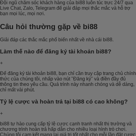
Đội ngũ chăm sóc khách hàng của bi88 luôn túc trực 24/7 qua
Live Chat, Zalo, Telegram để giải đáp mọi thắc mắc và hỗ trợ
bạn mọi lúc, mọi nơi.
Câu hỏi thường gặp về bi88
Giải đáp các thắc mắc phổ biến nhất về nhà cái bi88.
Làm thế nào để đăng ký tài khoản bi88?
+
Để đăng ký tài khoản bi88, bạn chỉ cần truy cập trang chủ chính
thức của chúng tôi, nhấp vào nút "Đăng ký" và điền đầy đủ
thông tin theo yêu cầu. Quá trình này nhanh chóng và dễ dàng,
chỉ mất vài phút.
Tỷ lệ cược và hoàn trả tại bi88 có cao không?
+
bi88 tự hào cung cấp tỷ lệ cược cạnh tranh nhất thị trường và
chương trình hoàn trả hấp dẫn cho nhiều loại hình trò chơi.
Chúng tôi cam kết mang lại giá trị tốt nhất cho mỗi lần đặt cược