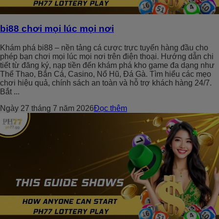
bi88 chơi mọi lúc mọi nơi
Khám phá bi88 – nền tảng cá cược trực tuyến hàng đầu cho
phép bạn chơi mọi lúc mọi nơi trên điện thoại. Hướng dẫn chi
tiết từ đăng ký, nạp tiền đến khám phá kho game đa dạng như
Thể Thao, Bắn Cá, Casino, Nổ Hũ, Đá Gà. Tìm hiểu các mẹo
chơi hiệu quả, chính sách an toàn và hỗ trợ khách hàng 24/7.
Bắt ...
Ngày 27 tháng 7 năm 2026
Đọc thêm