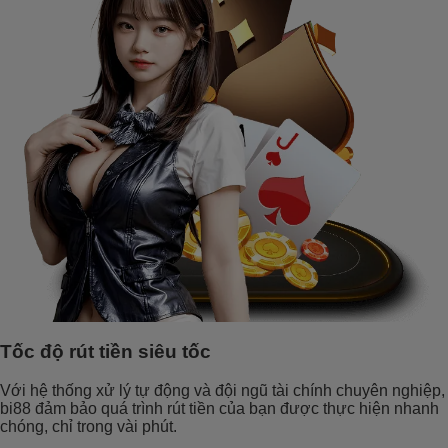
Tốc độ rút tiền siêu tốc
Với hệ thống xử lý tự động và đội ngũ tài chính chuyên nghiệp,
bi88 đảm bảo quá trình rút tiền của bạn được thực hiện nhanh
chóng, chỉ trong vài phút.