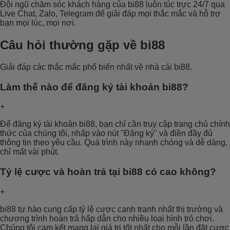
Đội ngũ chăm sóc khách hàng của bi88 luôn túc trực 24/7 qua
Live Chat, Zalo, Telegram để giải đáp mọi thắc mắc và hỗ trợ
bạn mọi lúc, mọi nơi.
Câu hỏi thường gặp về bi88
Giải đáp các thắc mắc phổ biến nhất về nhà cái bi88.
Làm thế nào để đăng ký tài khoản bi88?
+
Để đăng ký tài khoản bi88, bạn chỉ cần truy cập trang chủ chính
thức của chúng tôi, nhấp vào nút "Đăng ký" và điền đầy đủ
thông tin theo yêu cầu. Quá trình này nhanh chóng và dễ dàng,
chỉ mất vài phút.
Tỷ lệ cược và hoàn trả tại bi88 có cao không?
+
bi88 tự hào cung cấp tỷ lệ cược cạnh tranh nhất thị trường và
chương trình hoàn trả hấp dẫn cho nhiều loại hình trò chơi.
Chúng tôi cam kết mang lại giá trị tốt nhất cho mỗi lần đặt cược