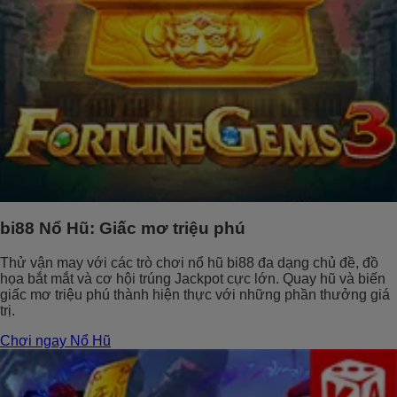
bi88 Nổ Hũ: Giấc mơ triệu phú
Thử vận may với các trò chơi nổ hũ bi88 đa dạng chủ đề, đồ
họa bắt mắt và cơ hội trúng Jackpot cực lớn. Quay hũ và biến
giấc mơ triệu phú thành hiện thực với những phần thưởng giá
trị.
Chơi ngay Nổ Hũ