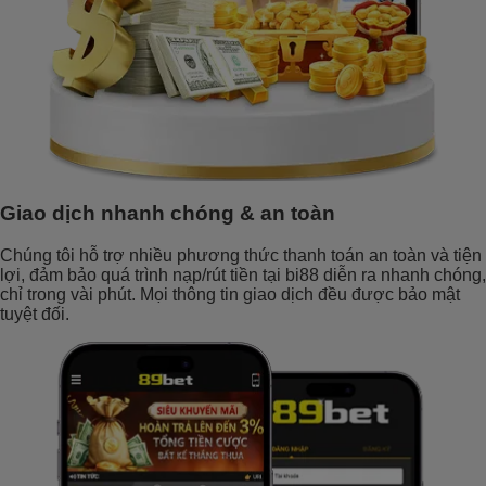
Giao dịch nhanh chóng & an toàn
Chúng tôi hỗ trợ nhiều phương thức thanh toán an toàn và tiện
lợi, đảm bảo quá trình nạp/rút tiền tại bi88 diễn ra nhanh chóng,
chỉ trong vài phút. Mọi thông tin giao dịch đều được bảo mật
tuyệt đối.