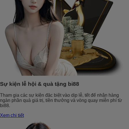
Sự kiện lễ hội & quà tặng bi88
Tham gia các sự kiện đặc biệt vào dịp lễ, tết để nhận hàng
ngàn phần quà giá trị, tiền thưởng và vòng quay miễn phí từ
bi88.
Xem chi tiết