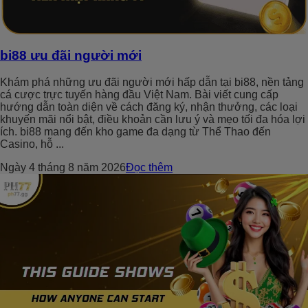
bi88 ưu đãi người mới
Khám phá những ưu đãi người mới hấp dẫn tại bi88, nền tảng
cá cược trực tuyến hàng đầu Việt Nam. Bài viết cung cấp
hướng dẫn toàn diện về cách đăng ký, nhận thưởng, các loại
khuyến mãi nổi bật, điều khoản cần lưu ý và mẹo tối đa hóa lợi
ích. bi88 mang đến kho game đa dạng từ Thể Thao đến
Casino, hỗ ...
Ngày 4 tháng 8 năm 2026
Đọc thêm