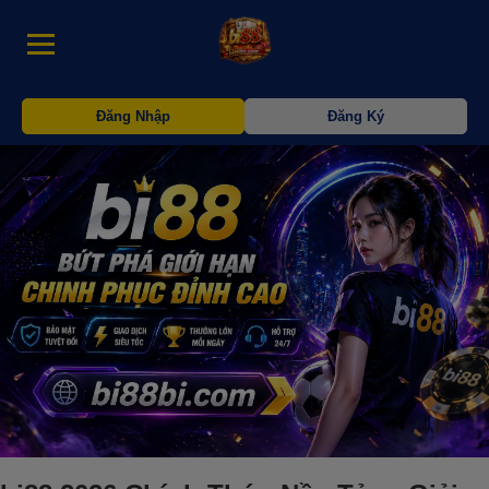
Đăng Nhập
Đăng Ký