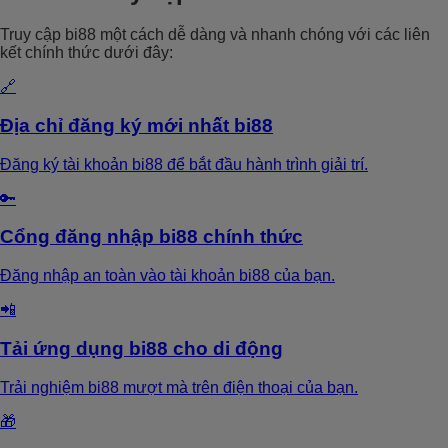
Truy cập bi88 một cách dễ dàng và nhanh chóng với các liên
kết chính thức dưới đây:
🔗
Địa chỉ đăng ký mới nhất bi88
Đăng ký tài khoản bi88 để bắt đầu hành trình giải trí.
🔑
Cổng đăng nhập bi88 chính thức
Đăng nhập an toàn vào tài khoản bi88 của bạn.
📲
Tải ứng dụng bi88 cho di động
Trải nghiệm bi88 mượt mà trên điện thoại của bạn.
🎁