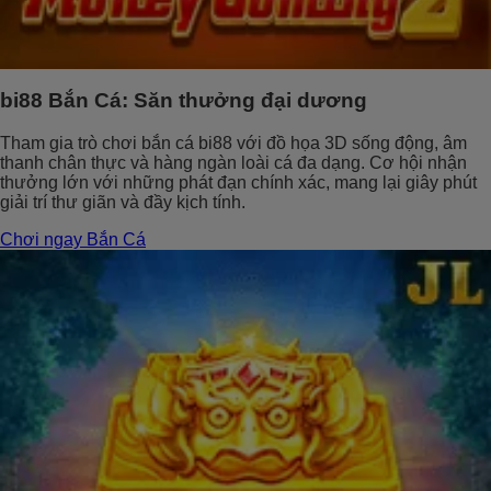
bi88 Bắn Cá: Săn thưởng đại dương
Tham gia trò chơi bắn cá bi88 với đồ họa 3D sống động, âm
thanh chân thực và hàng ngàn loài cá đa dạng. Cơ hội nhận
thưởng lớn với những phát đạn chính xác, mang lại giây phút
giải trí thư giãn và đầy kịch tính.
Chơi ngay Bắn Cá