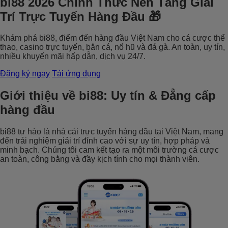
bi88 2026 Chính Thức Nền Tảng Giải
Trí Trực Tuyến Hàng Đầu 🎁
Khám phá bi88, điểm đến hàng đầu Việt Nam cho cá cược thể
thao, casino trực tuyến, bắn cá, nổ hũ và đá gà. An toàn, uy tín,
nhiều khuyến mãi hấp dẫn, dịch vụ 24/7.
Đăng ký ngay
Tải ứng dụng
Giới thiệu về bi88: Uy tín & Đẳng cấp
hàng đầu
bi88 tự hào là nhà cái trực tuyến hàng đầu tại Việt Nam, mang
đến trải nghiệm giải trí đỉnh cao với sự uy tín, hợp pháp và
minh bạch. Chúng tôi cam kết tạo ra một môi trường cá cược
an toàn, công bằng và đầy kịch tính cho mọi thành viên.