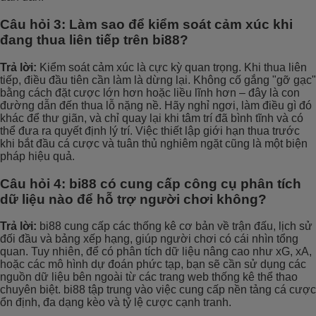
Câu hỏi 3: Làm sao để kiểm soát cảm xúc khi
đang thua liên tiếp trên bi88?
Trả lời:
Kiểm soát cảm xúc là cực kỳ quan trọng. Khi thua liên
tiếp, điều đầu tiên cần làm là dừng lại. Không cố gắng "gỡ gạc"
bằng cách đặt cược lớn hơn hoặc liều lĩnh hơn – đây là con
đường dẫn đến thua lỗ nặng nề. Hãy nghỉ ngơi, làm điều gì đó
khác để thư giãn, và chỉ quay lại khi tâm trí đã bình tĩnh và có
thể đưa ra quyết định lý trí. Việc thiết lập giới hạn thua trước
khi bắt đầu cá cược và tuân thủ nghiêm ngặt cũng là một biện
pháp hiệu quả.
Câu hỏi 4: bi88 có cung cấp công cụ phân tích
dữ liệu nào để hỗ trợ người chơi không?
Trả lời:
bi88 cung cấp các thống kê cơ bản về trận đấu, lịch sử
đối đầu và bảng xếp hạng, giúp người chơi có cái nhìn tổng
quan. Tuy nhiên, để có phân tích dữ liệu nâng cao như xG, xA,
hoặc các mô hình dự đoán phức tạp, bạn sẽ cần sử dụng các
nguồn dữ liệu bên ngoài từ các trang web thống kê thể thao
chuyên biệt. bi88 tập trung vào việc cung cấp nền tảng cá cược
ổn định, đa dạng kèo và tỷ lệ cược cạnh tranh.