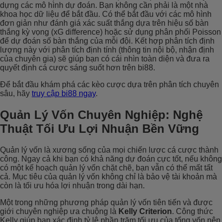
dựng các mô hình dự đoán. Bạn không cần phải là một nhà
khoa học dữ liệu để bắt đầu. Có thể bắt đầu với các mô hình
đơn giản như đánh giá xác suất thắng dựa trên hiệu số bàn
thắng kỳ vọng (xG difference) hoặc sử dụng phân phối Poisson
để dự đoán số bàn thắng của mỗi đội. Kết hợp phân tích định
lượng này với phân tích định tính (thông tin nội bộ, nhận định
của chuyên gia) sẽ giúp bạn có cái nhìn toàn diện và đưa ra
quyết định cá cược sáng suốt hơn trên bi88.
Để bắt đầu khám phá các kèo cược dựa trên phân tích chuyên
sâu, hãy
truy cập bi88 ngay
.
Quản Lý Vốn Chuyên Nghiệp: Nghệ
Thuật Tối Ưu Lợi Nhuận Bền Vững
Quản lý vốn là xương sống của mọi chiến lược cá cược thành
công. Ngay cả khi bạn có khả năng dự đoán cực tốt, nếu không
có một kế hoạch quản lý vốn chặt chẽ, bạn vẫn có thể mất tất
cả. Mục tiêu của quản lý vốn không chỉ là bảo vệ tài khoản mà
còn là tối ưu hóa lợi nhuận trong dài hạn.
Một trong những phương pháp quản lý vốn tiên tiến và được
giới chuyên nghiệp ưa chuộng là
Kelly Criterion
. Công thức
Kelly giúp bạn xác định tỷ lệ phần trăm tối ưu của tổng vốn nên