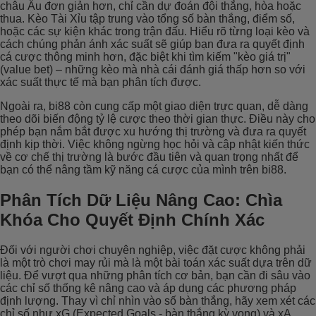
châu Âu đơn giản hơn, chỉ cần dự đoán đội thắng, hòa hoặc
thua. Kèo Tài Xỉu tập trung vào tổng số bàn thắng, điểm số,
hoặc các sự kiện khác trong trận đấu. Hiểu rõ từng loại kèo và
cách chúng phản ánh xác suất sẽ giúp bạn đưa ra quyết định
cá cược thông minh hơn, đặc biệt khi tìm kiếm "kèo giá trị"
(value bet) – những kèo mà nhà cái đánh giá thấp hơn so với
xác suất thực tế mà bạn phân tích được.
Ngoài ra, bi88 còn cung cấp một giao diện trực quan, dễ dàng
theo dõi biến động tỷ lệ cược theo thời gian thực. Điều này cho
phép bạn nắm bắt được xu hướng thị trường và đưa ra quyết
định kịp thời. Việc không ngừng học hỏi và cập nhật kiến thức
về cơ chế thị trường là bước đầu tiên và quan trọng nhất để
bạn có thể nâng tầm kỹ năng cá cược của mình trên bi88.
Phân Tích Dữ Liệu Nâng Cao: Chìa
Khóa Cho Quyết Định Chính Xác
Đối với người chơi chuyên nghiệp, việc đặt cược không phải
là một trò chơi may rủi mà là một bài toán xác suất dựa trên dữ
liệu. Để vượt qua những phân tích cơ bản, bạn cần đi sâu vào
các chỉ số thống kê nâng cao và áp dụng các phương pháp
định lượng. Thay vì chỉ nhìn vào số bàn thắng, hãy xem xét các
chỉ số như xG (Expected Goals - bàn thắng kỳ vọng) và xA