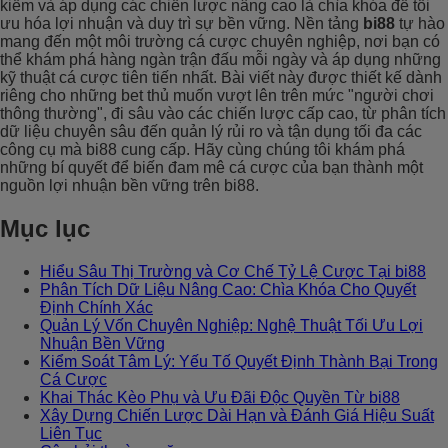
kiếm và áp dụng các chiến lược nâng cao là chìa khóa để tối
ưu hóa lợi nhuận và duy trì sự bền vững. Nền tảng
bi88
tự hào
mang đến một môi trường cá cược chuyên nghiệp, nơi bạn có
thể khám phá hàng ngàn trận đấu mỗi ngày và áp dụng những
kỹ thuật cá cược tiên tiến nhất. Bài viết này được thiết kế dành
riêng cho những bet thủ muốn vượt lên trên mức "người chơi
thông thường", đi sâu vào các chiến lược cấp cao, từ phân tích
dữ liệu chuyên sâu đến quản lý rủi ro và tận dụng tối đa các
công cụ mà bi88 cung cấp. Hãy cùng chúng tôi khám phá
những bí quyết để biến đam mê cá cược của bạn thành một
nguồn lợi nhuận bền vững trên bi88.
Mục lục
Hiểu Sâu Thị Trường và Cơ Chế Tỷ Lệ Cược Tại bi88
Phân Tích Dữ Liệu Nâng Cao: Chìa Khóa Cho Quyết
Định Chính Xác
Quản Lý Vốn Chuyên Nghiệp: Nghệ Thuật Tối Ưu Lợi
Nhuận Bền Vững
Kiểm Soát Tâm Lý: Yếu Tố Quyết Định Thành Bại Trong
Cá Cược
Khai Thác Kèo Phụ và Ưu Đãi Độc Quyền Từ bi88
Xây Dựng Chiến Lược Dài Hạn và Đánh Giá Hiệu Suất
Liên Tục