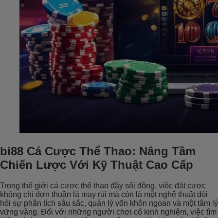
bi88 Cá Cược Thể Thao: Nâng Tầm
Chiến Lược Với Kỹ Thuật Cao Cấp
Trong thế giới cá cược thể thao đầy sôi động, việc đặt cược
không chỉ đơn thuần là may rủi mà còn là một nghệ thuật đòi
hỏi sự phân tích sâu sắc, quản lý vốn khôn ngoan và một tâm lý
vững vàng. Đối với những người chơi có kinh nghiệm, việc tìm