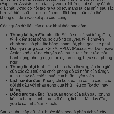
(Expected Assists - kiến tạo kỳ vọng). Những chỉ số này đánh
giá chất lượng cơ hội tạo ra và bỏ lỡ, mang lại cái nhìn sâu sắc
hơn về hiệu suất thực sự của một đội bóng hoặc cầu thủ,
không chỉ dựa vào kết quả cuối cùng.
Các nguồn dữ liệu cần được khai thác bao gồm:
Thống kê trận đấu chi tiết:
Số cú sút, cú sút trúng đích,
tỷ lệ kiểm soát bóng, số đường chuyền, tỷ lệ chuyền
chính xác, số pha tắc bóng, phạm lỗi, phạt góc, thẻ phạt.
Dữ liệu nâng cao:
xG, xA, PPDA (Passes Per Defensive
Action - số đường chuyền đối thủ thực hiện trước một
hành động phòng ngự), tốc độ tấn công, hiệu suất phòng
ngự.
Thông tin đội hình:
Tình hình chấn thương, án treo giò
của các cầu thủ chủ chốt, phong độ cá nhân của từng vị
trí, sự thay đổi chiến thuật của huấn luyện viên.
Lịch sử đối đầu:
Không chỉ kết quả mà còn là cách các
đội thi đấu với nhau trong quá khứ, liệu có "kỵ dơ" hay
không.
Động lực thi đấu:
Tầm quan trọng của trận đấu (chung
kết, trụ hạng, tranh chức vô địch), lịch thi đấu dày đặc,
yếu tố sân nhà/sân khách.
Sau khi thu thập dữ liệu, bước tiếp theo là phân tích và xây