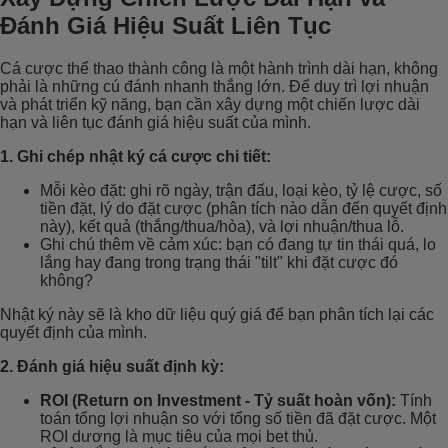
Đánh Giá Hiệu Suất Liên Tục
Cá cược thể thao thành công là một hành trình dài hạn, không
phải là những cú đánh nhanh thắng lớn. Để duy trì lợi nhuận
và phát triển kỹ năng, bạn cần xây dựng một chiến lược dài
hạn và liên tục đánh giá hiệu suất của mình.
1. Ghi chép nhật ký cá cược chi tiết:
Mỗi kèo đặt: ghi rõ ngày, trận đấu, loại kèo, tỷ lệ cược, số
tiền đặt, lý do đặt cược (phân tích nào dẫn đến quyết định
này), kết quả (thắng/thua/hòa), và lợi nhuận/thua lỗ.
Ghi chú thêm về cảm xúc: bạn có đang tự tin thái quá, lo
lắng hay đang trong trạng thái "tilt" khi đặt cược đó
không?
Nhật ký này sẽ là kho dữ liệu quý giá để bạn phân tích lại các
quyết định của mình.
2. Đánh giá hiệu suất định kỳ:
ROI (Return on Investment - Tỷ suất hoàn vốn):
Tính
toán tổng lợi nhuận so với tổng số tiền đã đặt cược. Một
ROI dương là mục tiêu của mọi bet thủ.