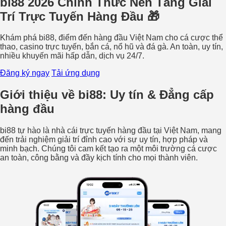
bi88 2026 Chính Thức Nền Tảng Giải
Trí Trực Tuyến Hàng Đầu 🎁
Khám phá bi88, điểm đến hàng đầu Việt Nam cho cá cược thể
thao, casino trực tuyến, bắn cá, nổ hũ và đá gà. An toàn, uy tín,
nhiều khuyến mãi hấp dẫn, dịch vụ 24/7.
Đăng ký ngay
Tải ứng dụng
Giới thiệu về bi88: Uy tín & Đẳng cấp
hàng đầu
bi88 tự hào là nhà cái trực tuyến hàng đầu tại Việt Nam, mang
đến trải nghiệm giải trí đỉnh cao với sự uy tín, hợp pháp và
minh bạch. Chúng tôi cam kết tạo ra một môi trường cá cược
an toàn, công bằng và đầy kịch tính cho mọi thành viên.