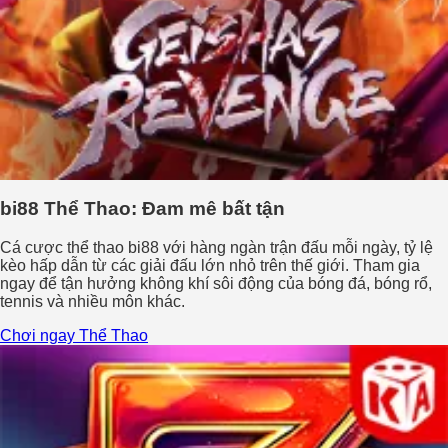
bi88 Thể Thao: Đam mê bất tận
Cá cược thể thao bi88 với hàng ngàn trận đấu mỗi ngày, tỷ lệ
kèo hấp dẫn từ các giải đấu lớn nhỏ trên thế giới. Tham gia
ngay để tận hưởng không khí sôi động của bóng đá, bóng rổ,
tennis và nhiều môn khác.
Chơi ngay Thể Thao