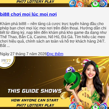
bi88 chơi mọi lúc mọi nơi
Khám phá bi88 – nền tảng cá cược trực tuyến hàng đầu cho
phép bạn chơi mọi lúc mọi nơi trên điện thoại. Hướng dẫn chi
tiết từ đăng ký, nạp tiền đến khám phá kho game đa dạng như
Thể Thao, Bắn Cá, Casino, Nổ Hũ, Đá Gà. Tìm hiểu các mẹo
chơi hiệu quả, chính sách an toàn và hỗ trợ khách hàng 24/7.
Bắt ...
Ngày 27 tháng 7 năm 2026
Đọc thêm