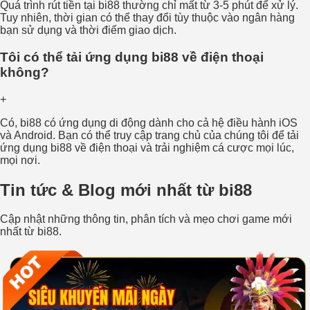
Quá trình rút tiền tại bi88 thường chỉ mất từ 3-5 phút để xử lý.
Tuy nhiên, thời gian có thể thay đổi tùy thuộc vào ngân hàng
bạn sử dụng và thời điểm giao dịch.
Tôi có thể tải ứng dụng bi88 về điện thoại
không?
+
Có, bi88 có ứng dụng di động dành cho cả hệ điều hành iOS
và Android. Bạn có thể truy cập trang chủ của chúng tôi để tải
ứng dụng bi88 về điện thoại và trải nghiệm cá cược mọi lúc,
mọi nơi.
Tin tức & Blog mới nhất từ bi88
Cập nhật những thông tin, phân tích và mẹo chơi game mới
nhất từ bi88.