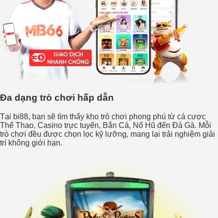
Đa dạng trò chơi hấp dẫn
Tại bi88, bạn sẽ tìm thấy kho trò chơi phong phú từ cá cược
Thể Thao, Casino trực tuyến, Bắn Cá, Nổ Hũ đến Đá Gà. Mỗi
trò chơi đều được chọn lọc kỹ lưỡng, mang lại trải nghiệm giải
trí không giới hạn.