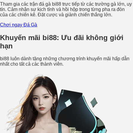
Tham gia các trận đá gà bi88 trực tiếp từ các trường gà lớn, uy
tín. Cảm nhận sự kịch tính và hồi hộp trong từng pha ra đòn
của các chiến kê. Đặt cược và giành chiến thắng lớn.
Chơi ngay Đá Gà
Khuyến mãi bi88: Ưu đãi không giới
hạn
bi88 luôn dành tặng những chương trình khuyến mãi hấp dẫn
nhất cho tất cả các thành viên.