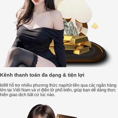
Kênh thanh toán đa dạng & tiện lợi
bi88 hỗ trợ nhiều phương thức nạp/rút tiền qua các ngân hàng
lớn tại Việt Nam và ví điện tử phổ biến, giúp bạn dễ dàng thực
hiện giao dịch bất cứ lúc nào.