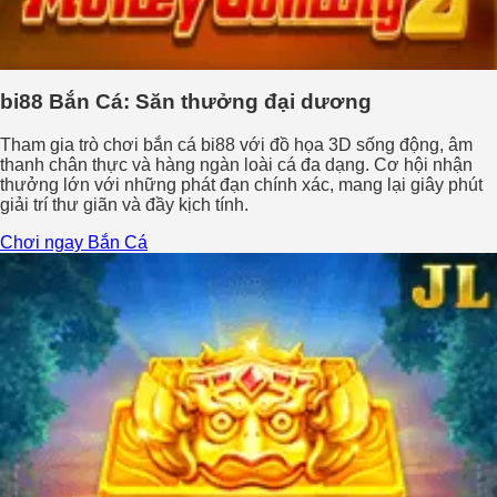
bi88 Bắn Cá: Săn thưởng đại dương
Tham gia trò chơi bắn cá bi88 với đồ họa 3D sống động, âm
thanh chân thực và hàng ngàn loài cá đa dạng. Cơ hội nhận
thưởng lớn với những phát đạn chính xác, mang lại giây phút
giải trí thư giãn và đầy kịch tính.
Chơi ngay Bắn Cá