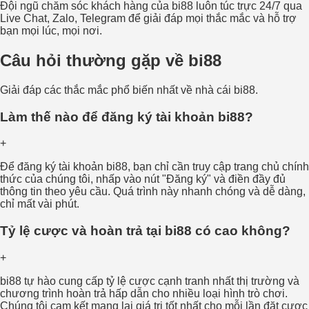
Đội ngũ chăm sóc khách hàng của bi88 luôn túc trực 24/7 qua
Live Chat, Zalo, Telegram để giải đáp mọi thắc mắc và hỗ trợ
bạn mọi lúc, mọi nơi.
Câu hỏi thường gặp về bi88
Giải đáp các thắc mắc phổ biến nhất về nhà cái bi88.
Làm thế nào để đăng ký tài khoản bi88?
+
Để đăng ký tài khoản bi88, bạn chỉ cần truy cập trang chủ chính
thức của chúng tôi, nhấp vào nút "Đăng ký" và điền đầy đủ
thông tin theo yêu cầu. Quá trình này nhanh chóng và dễ dàng,
chỉ mất vài phút.
Tỷ lệ cược và hoàn trả tại bi88 có cao không?
+
bi88 tự hào cung cấp tỷ lệ cược cạnh tranh nhất thị trường và
chương trình hoàn trả hấp dẫn cho nhiều loại hình trò chơi.
Chúng tôi cam kết mang lại giá trị tốt nhất cho mỗi lần đặt cược