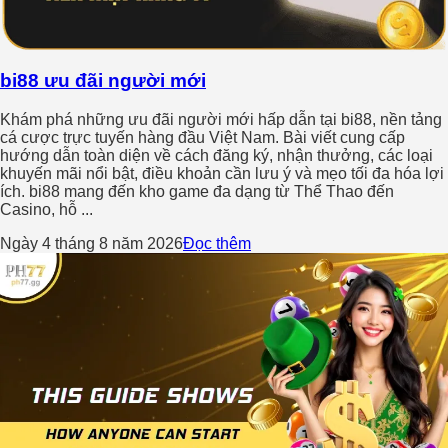
bi88 ưu đãi người mới
Khám phá những ưu đãi người mới hấp dẫn tại bi88, nền tảng
cá cược trực tuyến hàng đầu Việt Nam. Bài viết cung cấp
hướng dẫn toàn diện về cách đăng ký, nhận thưởng, các loại
khuyến mãi nổi bật, điều khoản cần lưu ý và mẹo tối đa hóa lợi
ích. bi88 mang đến kho game đa dạng từ Thể Thao đến
Casino, hỗ ...
Ngày 4 tháng 8 năm 2026
Đọc thêm