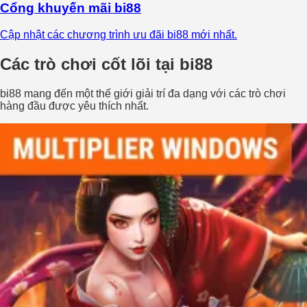
Cổng khuyến mãi bi88
Cập nhật các chương trình ưu đãi bi88 mới nhất.
Các trò chơi cốt lõi tại bi88
bi88 mang đến một thế giới giải trí đa dạng với các trò chơi
hàng đầu được yêu thích nhất.