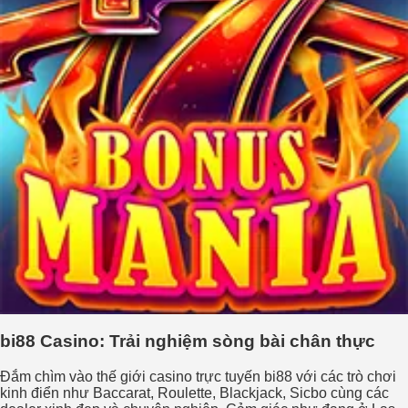
bi88 Casino: Trải nghiệm sòng bài chân thực
Đắm chìm vào thế giới casino trực tuyến bi88 với các trò chơi
kinh điển như Baccarat, Roulette, Blackjack, Sicbo cùng các