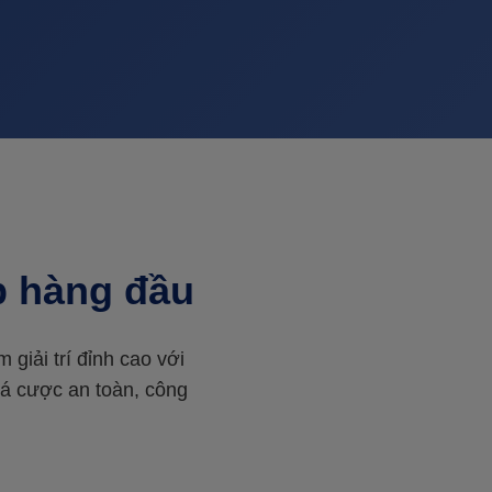
ấp hàng đầu
 giải trí đỉnh cao với
cá cược an toàn, công