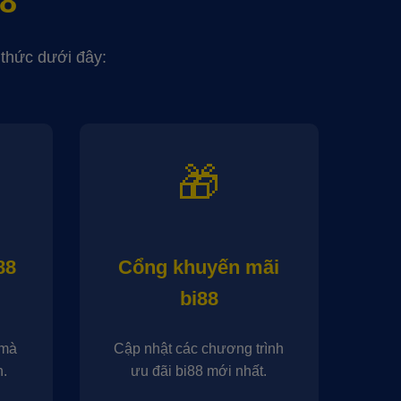
88
 thức dưới đây:
🎁
88
Cổng khuyến mãi
bi88
 mà
Cập nhật các chương trình
n.
ưu đãi bi88 mới nhất.