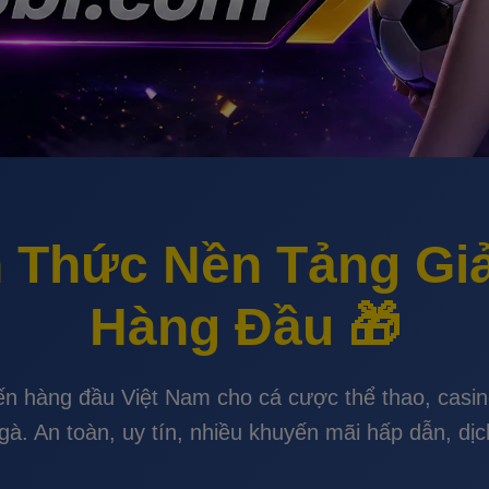
 Thức Nền Tảng Giả
Hàng Đầu 🎁
n hàng đầu Việt Nam cho cá cược thể thao, casino
gà. An toàn, uy tín, nhiều khuyến mãi hấp dẫn, dịc