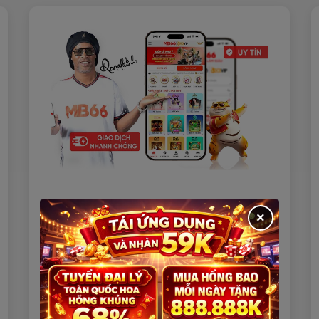
Đa dạng trò chơi hấp dẫn
×
Tại bi88, bạn sẽ tìm thấy kho trò chơi
phong phú từ cá cược Thể Thao, Casino
trực tuyến, Bắn Cá, Nổ Hũ đến Đá Gà. Mỗi
trò chơi đều được chọn lọc kỹ lưỡng,