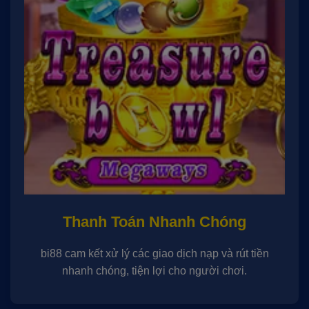
Thanh Toán Nhanh Chóng
bi88 cam kết xử lý các giao dịch nạp và rút tiền
nhanh chóng, tiện lợi cho người chơi.