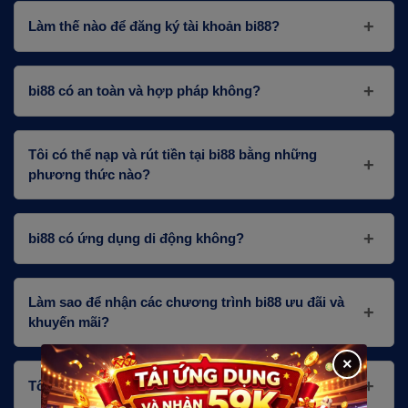
+
Làm thế nào để đăng ký tài khoản bi88?
+
bi88 có an toàn và hợp pháp không?
Tôi có thể nạp và rút tiền tại bi88 bằng những
+
phương thức nào?
+
bi88 có ứng dụng di động không?
Làm sao để nhận các chương trình bi88 ưu đãi và
+
khuyến mãi?
×
+
Tôi cần làm gì nếu quên mật khẩu tài khoản bi88?