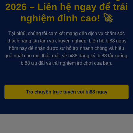
2026 – Liên hệ ngay để trải
nghiệm đỉnh cao! 🚀
Tại bi88, chúng tôi cam kết mang đến dịch vụ chăm sóc
khách hàng tận tâm và chuyên nghiệp. Liên hệ bi88 ngay
hôm nay để nhận được sự hỗ trợ nhanh chóng và hiệu
quả nhất cho mọi thắc mắc về bi88 đăng ký, bi88 tải xuống,
bi88 ưu đãi và trải nghiệm trò chơi của bạn.
Trò chuyện trực tuyến với bi88 ngay