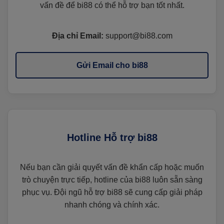
vấn đề để bi88 có thể hỗ trợ bạn tốt nhất.
Địa chỉ Email:
support@bi88.com
Gửi Email cho bi88
Hotline Hỗ trợ bi88
Nếu bạn cần giải quyết vấn đề khẩn cấp hoặc muốn
trò chuyện trực tiếp, hotline của bi88 luôn sẵn sàng
phục vụ. Đội ngũ hỗ trợ bi88 sẽ cung cấp giải pháp
nhanh chóng và chính xác.