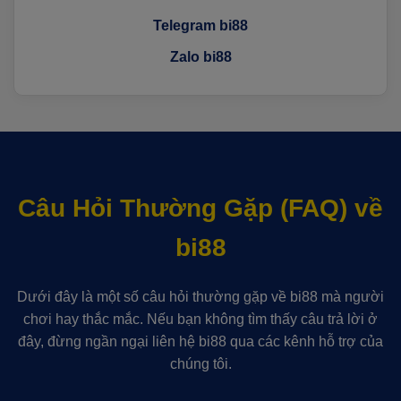
Telegram bi88
Zalo bi88
Câu Hỏi Thường Gặp (FAQ) về
bi88
Dưới đây là một số câu hỏi thường gặp về bi88 mà người
chơi hay thắc mắc. Nếu bạn không tìm thấy câu trả lời ở
đây, đừng ngần ngại liên hệ bi88 qua các kênh hỗ trợ của
chúng tôi.