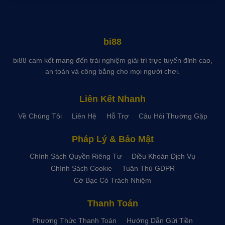
bi88
bi88 cam kết mang đến trải nghiệm giải trí trực tuyến đỉnh cao,
an toàn và công bằng cho mọi người chơi.
Liên Kết Nhanh
Về Chúng Tôi
Liên Hệ
Hỗ Trợ
Câu Hỏi Thường Gặp
Pháp Lý & Bảo Mật
Chính Sách Quyền Riêng Tư
Điều Khoản Dịch Vụ
Chính Sách Cookie
Tuân Thủ GDPR
Cờ Bạc Có Trách Nhiệm
Thanh Toán
Phương Thức Thanh Toán
Hướng Dẫn Gửi Tiền