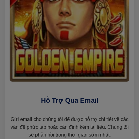
Hỗ Trợ Qua Email
Gửi email cho chúng tôi để được hỗ trợ chi tiết về các
vấn đề phức tạp hoặc cần đính kèm tài liệu. Chúng tôi
sẽ phản hồi trong thời gian sớm nhất.