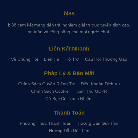
bi88
bi88 cam kết mang đến trải nghiệm giải trí trực tuyến đỉnh cao,
an toàn và công bằng cho mọi người chơi.
Liên Kết Nhanh
Về Chúng Tôi
Liên Hệ
Hỗ Trợ
Câu Hỏi Thường Gặp
Pháp Lý & Bảo Mật
Chính Sách Quyền Riêng Tư
Điều Khoản Dịch Vụ
Chính Sách Cookie
Tuân Thủ GDPR
Cờ Bạc Có Trách Nhiệm
Thanh Toán
Phương Thức Thanh Toán
Hướng Dẫn Gửi Tiền
Hướng Dẫn Rút Tiền