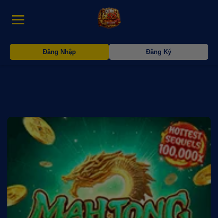
Đăng Nhập
Đăng Ký