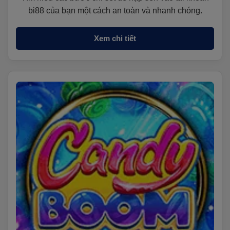
bi88 của bạn một cách an toàn và nhanh chóng.
Xem chi tiết