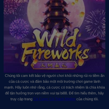
Chúng tôi cam kết bảo vệ người chơi khỏi những rủi ro tiềm ẩn
của cá cược và đảm bảo một môi trường chơi game lành
mạnh. Hãy luôn nhớ rằng, cá cược có trách nhiệm là chìa khóa
để tận hưởng trọn vẹn niềm vui tại bi88. Để tìm hiểu thêm, hãy
truy cập trang
Cá Cược Có Trách Nhiệm
của chúng tôi.