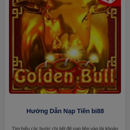
Hướng Dẫn Nạp Tiền bi88
Tìm hiểu các bước chi tiết để nạp tiền vào tài khoản