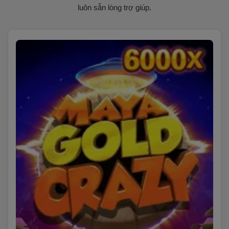
luôn sẵn lòng trợ giúp.