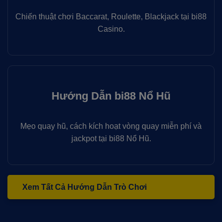
Chiến thuật chơi Baccarat, Roulette, Blackjack tại
bi88
Casino
.
Hướng Dẫn bi88 Nổ Hũ
Mẹo quay hũ, cách kích hoạt vòng quay miễn phí và
jackpot tại
bi88 Nổ Hũ
.
Xem Tất Cả Hướng Dẫn Trò Chơi