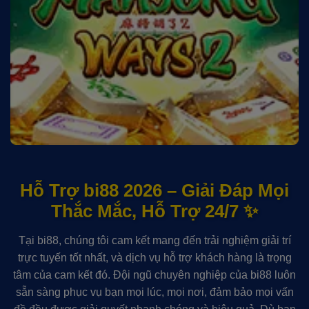
Hỗ Trợ bi88 2026 – Giải Đáp Mọi
Thắc Mắc, Hỗ Trợ 24/7 ✨
Tại bi88, chúng tôi cam kết mang đến trải nghiệm giải trí
trực tuyến tốt nhất, và dịch vụ hỗ trợ khách hàng là trọng
tâm của cam kết đó. Đội ngũ chuyên nghiệp của bi88 luôn
sẵn sàng phục vụ bạn mọi lúc, mọi nơi, đảm bảo mọi vấn