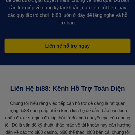
đề đều được giải quyết nhanh chóng và hiệu quả. Dù bạn
cần trợ giúp về đăng ký tài khoản, nạp tiền, rút tiền, hay
các quy tắc trò chơi, bi88 luôn ở đây để lắng nghe và hỗ
trợ bạn.
Liên hệ hỗ trợ ngay
Liên Hệ bi88: Kênh Hỗ Trợ Toàn Diện
Chúng tôi hiểu rằng việc tiếp cận hỗ trợ dễ dàng là rất quan
trọng. bi88 cung cấp nhiều kênh liên hệ để đảm bảo bạn luôn
nhận được sự giúp đỡ kịp thời từ đội ngũ chuyên gia của chúng
tôi. Dù là vấn đề kỹ thuật, thắc mắc về tài khoản hay cần hướng
dẫn về các trò bi88 casino, bi88 thể thao, bi88 bắn cá, chúng tôi