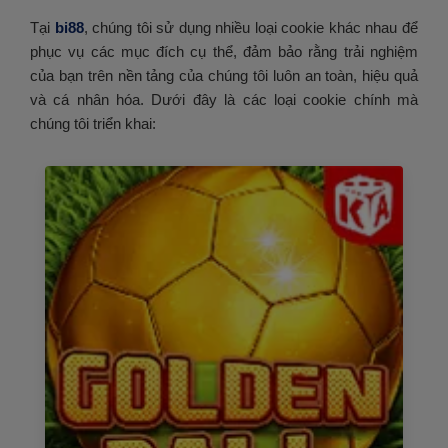
Tại
bi88
, chúng tôi sử dụng nhiều loại cookie khác nhau để
phục vụ các mục đích cụ thể, đảm bảo rằng trải nghiệm
của bạn trên nền tảng của chúng tôi luôn an toàn, hiệu quả
và cá nhân hóa. Dưới đây là các loại cookie chính mà
chúng tôi triển khai: