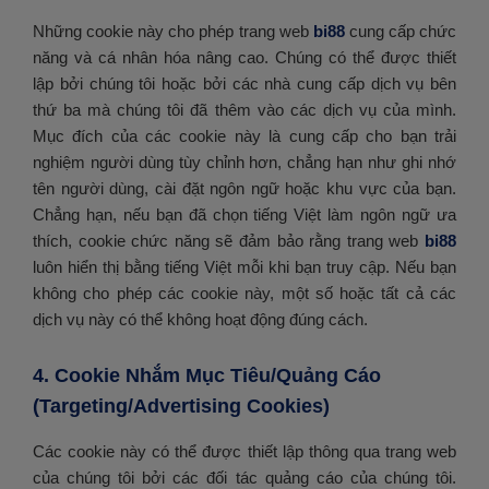
Những cookie này cho phép trang web
bi88
cung cấp chức
năng và cá nhân hóa nâng cao. Chúng có thể được thiết
lập bởi chúng tôi hoặc bởi các nhà cung cấp dịch vụ bên
thứ ba mà chúng tôi đã thêm vào các dịch vụ của mình.
Mục đích của các cookie này là cung cấp cho bạn trải
nghiệm người dùng tùy chỉnh hơn, chẳng hạn như ghi nhớ
tên người dùng, cài đặt ngôn ngữ hoặc khu vực của bạn.
Chẳng hạn, nếu bạn đã chọn tiếng Việt làm ngôn ngữ ưa
thích, cookie chức năng sẽ đảm bảo rằng trang web
bi88
luôn hiển thị bằng tiếng Việt mỗi khi bạn truy cập. Nếu bạn
không cho phép các cookie này, một số hoặc tất cả các
dịch vụ này có thể không hoạt động đúng cách.
4. Cookie Nhắm Mục Tiêu/Quảng Cáo
(Targeting/Advertising Cookies)
Các cookie này có thể được thiết lập thông qua trang web
của chúng tôi bởi các đối tác quảng cáo của chúng tôi.