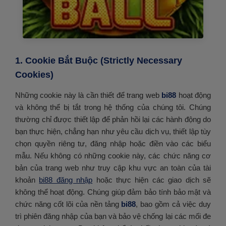
1. Cookie Bắt Buộc (Strictly Necessary
Cookies)
Những cookie này là cần thiết để trang web
bi88
hoạt động
và không thể bị tắt trong hệ thống của chúng tôi. Chúng
thường chỉ được thiết lập để phản hồi lại các hành động do
bạn thực hiện, chẳng hạn như yêu cầu dịch vụ, thiết lập tùy
chọn quyền riêng tư, đăng nhập hoặc điền vào các biểu
mẫu. Nếu không có những cookie này, các chức năng cơ
bản của trang web như truy cập khu vực an toàn của tài
khoản
bi88 đăng nhập
hoặc thực hiện các giao dịch sẽ
không thể hoạt động. Chúng giúp đảm bảo tính bảo mật và
chức năng cốt lõi của nền tảng
bi88
, bao gồm cả việc duy
trì phiên đăng nhập của bạn và bảo vệ chống lại các mối đe