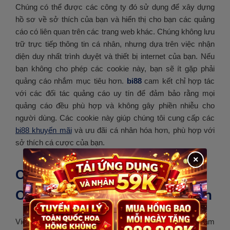
Chúng có thể được các công ty đó sử dụng để xây dựng
hồ sơ về sở thích của bạn và hiển thị cho bạn các quảng
cáo có liên quan trên các trang web khác. Chúng không lưu
trữ trực tiếp thông tin cá nhân, nhưng dựa trên việc nhận
diện duy nhất trình duyệt và thiết bị internet của bạn. Nếu
bạn không cho phép các cookie này, bạn sẽ ít gặp phải
quảng cáo nhắm mục tiêu hơn.
bi88
cam kết chỉ hợp tác
với các đối tác quảng cáo uy tín để đảm bảo rằng mọi
quảng cáo đều phù hợp và không gây phiền nhiễu cho
người dùng. Các cookie này giúp chúng tôi cung cấp các
bi88 khuyến mãi
và ưu đãi cá nhân hóa hơn, phù hợp với
sở thích cá cược của bạn.
×
Cách bi88 Sử Dụng Cookie Để
Cải Thiện Trải Nghiệm Của Bạn
Việc sử dụng cookie tại
bi88
không chỉ giới hạn ở việc đảm