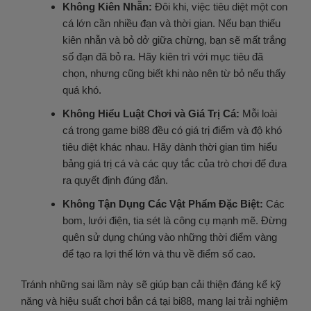
Không Kiên Nhẫn:
Đôi khi, việc tiêu diệt một con
cá lớn cần nhiều đạn và thời gian. Nếu bạn thiếu
kiên nhẫn và bỏ dở giữa chừng, bạn sẽ mất trắng
số đạn đã bỏ ra. Hãy kiên trì với mục tiêu đã
chọn, nhưng cũng biết khi nào nên từ bỏ nếu thấy
quá khó.
Không Hiểu Luật Chơi và Giá Trị Cá:
Mỗi loài
cá trong game bi88 đều có giá trị điểm và độ khó
tiêu diệt khác nhau. Hãy dành thời gian tìm hiểu
bảng giá trị cá và các quy tắc của trò chơi để đưa
ra quyết định đúng đắn.
Không Tận Dụng Các Vật Phẩm Đặc Biệt:
Các
bom, lưới điện, tia sét là công cụ mạnh mẽ. Đừng
quên sử dụng chúng vào những thời điểm vàng
để tạo ra lợi thế lớn và thu về điểm số cao.
Tránh những sai lầm này sẽ giúp bạn cải thiện đáng kể kỹ
năng và hiệu suất chơi bắn cá tại bi88, mang lại trải nghiệm