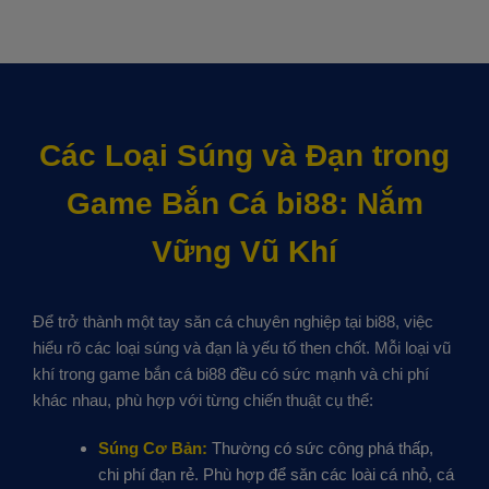
Các Loại Súng và Đạn trong
Game Bắn Cá bi88: Nắm
Vững Vũ Khí
Để trở thành một tay săn cá chuyên nghiệp tại bi88, việc
hiểu rõ các loại súng và đạn là yếu tố then chốt. Mỗi loại vũ
khí trong game bắn cá bi88 đều có sức mạnh và chi phí
khác nhau, phù hợp với từng chiến thuật cụ thể:
Súng Cơ Bản:
Thường có sức công phá thấp,
chi phí đạn rẻ. Phù hợp để săn các loài cá nhỏ, cá