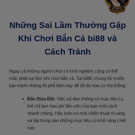
Những Sai Lầm Thường Gặp
Khi Chơi Bắn Cá bi88 và
Cách Tránh
Ngay cả những người chơi có kinh nghiệm cũng có thể
mắc phải sai lầm khi chơi bắn cá. Tại bi88, chúng tôi muốn
bạn tránh những lỗi phổ biến này để tối đa hóa cơ hội thắng:
Bắn Bừa Bãi:
Việc xả đạn không có mục tiêu cụ
thể chỉ làm hao phí tiền vốn của bạn một cách
nhanh chóng. Hãy luôn có một chiến thuật rõ ràng
và tập trung vào những mục tiêu có khả năng chết
cao.