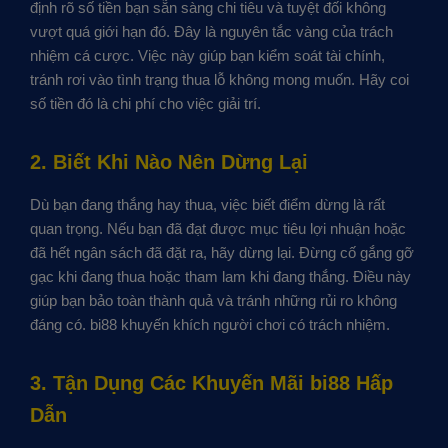
định rõ số tiền bạn sẵn sàng chi tiêu và tuyệt đối không
vượt quá giới hạn đó. Đây là nguyên tắc vàng của trách
nhiệm cá cược. Việc này giúp bạn kiểm soát tài chính,
tránh rơi vào tình trạng thua lỗ không mong muốn. Hãy coi
số tiền đó là chi phí cho việc giải trí.
2. Biết Khi Nào Nên Dừng Lại
Dù bạn đang thắng hay thua, việc biết điểm dừng là rất
quan trọng. Nếu bạn đã đạt được mục tiêu lợi nhuận hoặc
đã hết ngân sách đã đặt ra, hãy dừng lại. Đừng cố gắng gỡ
gạc khi đang thua hoặc tham lam khi đang thắng. Điều này
giúp bạn bảo toàn thành quả và tránh những rủi ro không
đáng có. bi88 khuyến khích người chơi có trách nhiệm.
3. Tận Dụng Các Khuyến Mãi bi88 Hấp
Dẫn