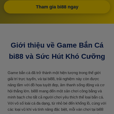
Tham gia bi88 ngay
Giới thiệu về Game Bắn Cá
bi88 và Sức Hút Khó Cưỡng
Game bắn cá đã trở thành một hiện tượng trong thế giới
giải trí trực tuyến, và tại bi88, trải nghiệm này còn được
nâng tầm với đồ họa tuyệt đẹp, âm thanh sống động và cơ
hội thắng lớn. bi88 mang đến một sân chơi công bằng và
minh bạch cho tất cả người chơi yêu thích thể loại bắn cá.
Với vô số loài cá đa dạng, từ nhỏ bé đến khổng lồ, cùng với
các loại vũ khí và tính năng đặc biệt, mỗi ván chơi tại bi88