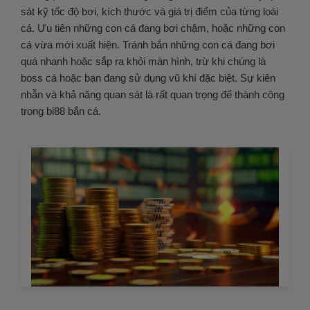
sát kỹ tốc độ bơi, kích thước và giá trị điểm của từng loài
cá. Ưu tiên những con cá đang bơi chậm, hoặc những con
cá vừa mới xuất hiện. Tránh bắn những con cá đang bơi
quá nhanh hoặc sắp ra khỏi màn hình, trừ khi chúng là
boss cá hoặc bạn đang sử dụng vũ khí đặc biệt. Sự kiên
nhẫn và khả năng quan sát là rất quan trọng để thành công
trong bi88 bắn cá.