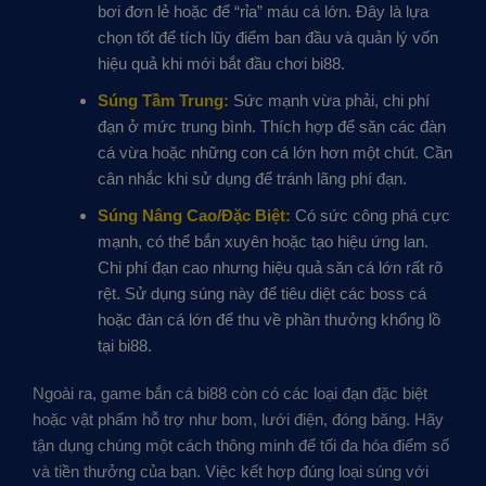
bơi đơn lẻ hoặc để “rỉa” máu cá lớn. Đây là lựa
chọn tốt để tích lũy điểm ban đầu và quản lý vốn
hiệu quả khi mới bắt đầu chơi bi88.
Súng Tầm Trung:
Sức mạnh vừa phải, chi phí
đạn ở mức trung bình. Thích hợp để săn các đàn
cá vừa hoặc những con cá lớn hơn một chút. Cần
cân nhắc khi sử dụng để tránh lãng phí đạn.
Súng Nâng Cao/Đặc Biệt:
Có sức công phá cực
mạnh, có thể bắn xuyên hoặc tạo hiệu ứng lan.
Chi phí đạn cao nhưng hiệu quả săn cá lớn rất rõ
rệt. Sử dụng súng này để tiêu diệt các boss cá
hoặc đàn cá lớn để thu về phần thưởng khổng lồ
tại bi88.
Ngoài ra, game bắn cá bi88 còn có các loại đạn đặc biệt
hoặc vật phẩm hỗ trợ như bom, lưới điện, đóng băng. Hãy
tận dụng chúng một cách thông minh để tối đa hóa điểm số
và tiền thưởng của bạn. Việc kết hợp đúng loại súng với