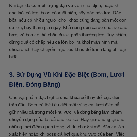
Khi bạn đã có một lượng đạn và vốn nhất định, hoặc khi
các loài cá lớn, boss cá xuất hiện, hãy dồn hỏa lực. Đặc
biệt, nếu có nhiều người chơi khác cũng đang bắn một con
cá lớn, hãy tham gia ngay. Khả năng con cá đó chết sẽ cao
hơn, và bạn có thể nhận được phần thưởng lớn. Tuy nhiên,
đừng quá cố chấp nếu cá lớn bơi ra khỏi màn hình mà
chưa chết, hãy chuyển mục tiêu khác để tránh lãng phí đạn
bi88.
3. Sử Dụng Vũ Khí Đặc Biệt (Bom, Lưới
Điện, Đóng Băng)
Các vật phẩm đặc biệt là chìa khóa để thay đổi cục diện
trận đấu. Bom có thể tiêu diệt một vùng cá, lưới điện bắt
giữ nhiều cá trong một khu vực, và đóng băng làm chậm
chuyển động của tất cả các loài cá. Hãy giữ chúng lại cho
những thời điểm quan trọng, ví dụ như khi một đàn cá lớn
xuất hiện hoặc khi boss cá bơi qua khu vực của bạn. Việc