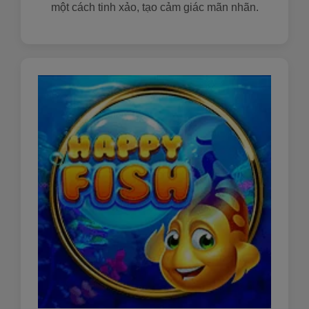
một cách tinh xảo, tạo cảm giác mãn nhãn.