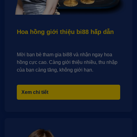
Hoa hồng giới thiệu bi88 hấp dẫn
Mời bạn bè tham gia bi88 và nhận ngay hoa
hồng cực cao. Càng giới thiệu nhiều, thu nhập
của bạn càng tăng, không giới hạn.
Xem chi tiết