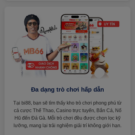
Đa dạng trò chơi hấp dẫn
Tại bi88, bạn sẽ tìm thấy kho trò chơi phong phú từ
cá cược Thể Thao, Casino trực tuyến, Bắn Cá, Nổ
Hũ đến Đá Gà. Mỗi trò chơi đều được chọn lọc kỹ
lưỡng, mang lại trải nghiệm giải trí không giới hạn.