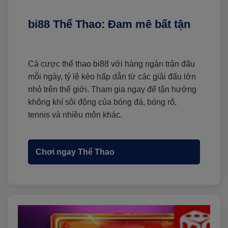
bi88 Thể Thao: Đam mê bất tận
Cá cược thể thao bi88 với hàng ngàn trận đấu
mỗi ngày, tỷ lệ kèo hấp dẫn từ các giải đấu lớn
nhỏ trên thế giới. Tham gia ngay để tận hưởng
không khí sôi động của bóng đá, bóng rổ,
tennis và nhiều môn khác.
Chơi ngay Thể Thao