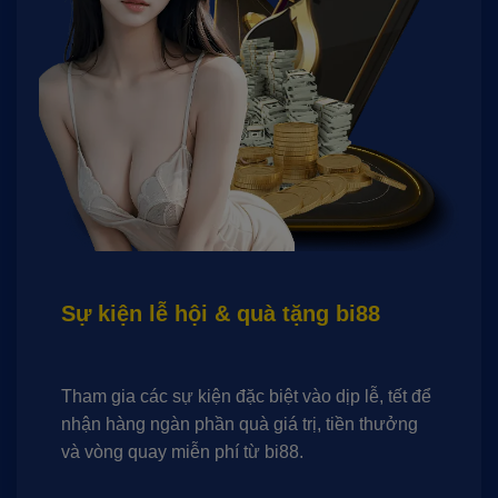
Sự kiện lễ hội & quà tặng bi88
Tham gia các sự kiện đặc biệt vào dịp lễ, tết để
nhận hàng ngàn phần quà giá trị, tiền thưởng
và vòng quay miễn phí từ bi88.