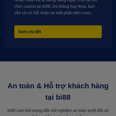
chơi casino tại bi88. Dù thắng hay thua, bạn
vẫn có cơ hội nhận lại một phần tiền cược.
Xem chi tiết
An toàn & Hỗ trợ khách hàng
tại bi88
bi88 cam kết mang đến trải nghiệm an toàn tuyệt đối và