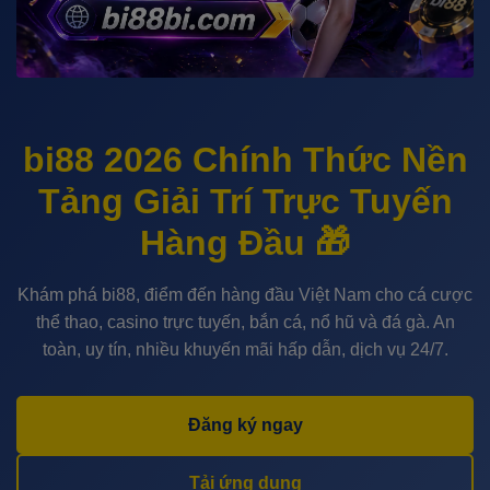
bi88 2026 Chính Thức Nền
Tảng Giải Trí Trực Tuyến
Hàng Đầu 🎁
Khám phá bi88, điểm đến hàng đầu Việt Nam cho cá cược
thể thao, casino trực tuyến, bắn cá, nổ hũ và đá gà. An
toàn, uy tín, nhiều khuyến mãi hấp dẫn, dịch vụ 24/7.
Đăng ký ngay
Tải ứng dụng