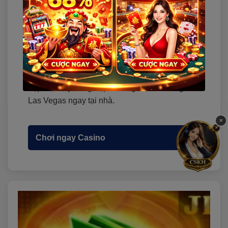
bài chân thực
Đắm chìm vào thế giới casino trực tuyến bi88
với các trò chơi kinh điển như Baccarat,
Roulette, Blackjack, Sicbo cùng các dealer xinh
đẹp và chuyên nghiệp. Cảm giác như đang ở
Las Vegas ngay tại nhà.
×
Chơi ngay Casino